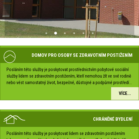
DOMOV PRO OSOBY SE ZDRAVOTNÍM POSTIŽENÍM
Posláním této služby je poskytovat prostřednictvím pobytové sociální
služby lidem se zdravotním postižením, kteří nemohou žít ve své rodině
nebo vést samostatný život, bezpečné, důstojné a podpůrné prostředí...
VÍCE...
CHRÁNĚNÉ BYDLENÍ
Posláním této služby je poskytovat lidem se zdravotním postižením