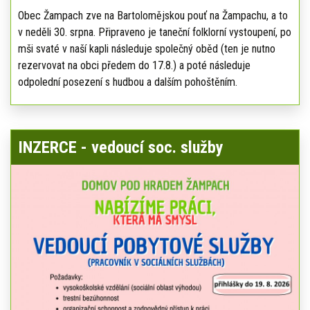
Obec Žampach zve na Bartolomějskou pouť na Žampachu, a to
v neděli 30. srpna. Připraveno je taneční folklorní vystoupení, po
mši svaté v naší kapli následuje společný oběd (ten je nutno
rezervovat na obci předem do 17.8.) a poté následuje
odpolední posezení s hudbou a dalším pohoštěním.
INZERCE - vedoucí soc. služby