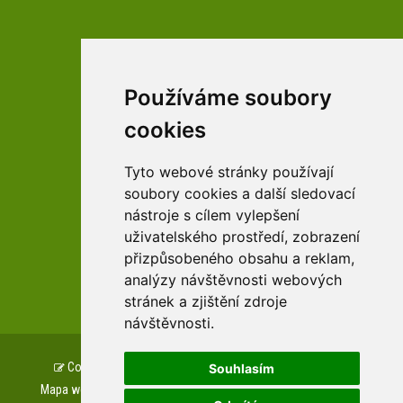
Používáme soubory
facebookové profily domova a arboreta
cookies
Tyto webové stránky používají
Youtube profily domova a arboreta
soubory cookies a další sledovací
nástroje s cílem vylepšení
uživatelského prostředí, zobrazení
přizpůsobeného obsahu a reklam,
zařízení Pardubického kraje
analýzy návštěvnosti webových
stránek a zjištění zdroje
návštěvnosti.
Copyright © www.csszampach.cz, created by
TH SOFT
.
Souhlasím
Mapa webu
Prohlášení o přístupnosti
GDPR
Cookies