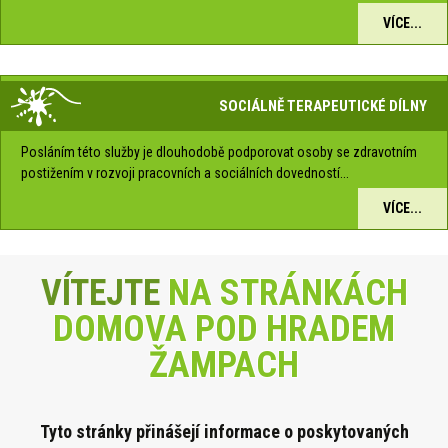
VÍCE...
SOCIÁLNĚ TERAPEUTICKÉ DÍLNY
Posláním této služby je dlouhodobě podporovat osoby se zdravotním
postižením v rozvoji pracovních a sociálních dovedností...
VÍCE...
VÍTEJTE
NA STRÁNKÁCH
DOMOVA POD HRADEM
ŽAMPACH
Tyto stránky přinášejí informace o poskytova
ných