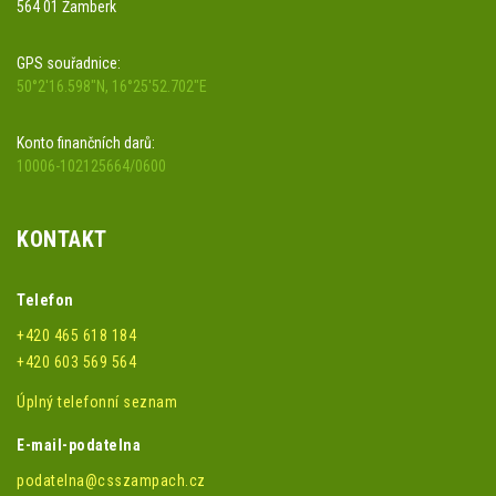
564 01 Žamberk
GPS souřadnice:
50°2'16.598"N, 16°25'52.702"E
Konto finančních darů:
10006-102125664/0600
KONTAKT
Telefon
+420 465 618 184
+420 603 569 564
Úplný telefonní seznam
E-mail-podatelna
podatelna@csszampach.cz