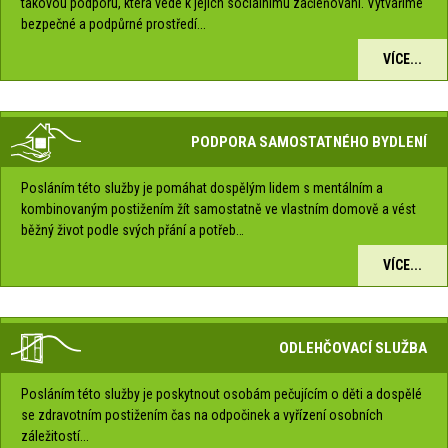
takovou podporu, která vede k jejich sociálnímu začleňování. Vytváříme
bezpečné a podpůrné prostředí...
VÍCE...
PODPORA SAMOSTATNÉHO BYDLENÍ
Posláním této služby je pomáhat dospělým lidem s mentálním a
kombinovaným postižením žít samostatně ve vlastním domově a vést
běžný život podle svých přání a potřeb…
VÍCE...
ODLEHČOVACÍ SLUŽBA
Posláním této služby je poskytnout osobám pečujícím o děti a dospělé
se zdravotním postižením čas na odpočinek a vyřízení osobních
záležitostí...