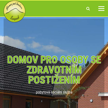
DOMOV PRO OSOBY SE
ZDRAVOTNÍM
POSTIŽENÍM
pobytová sociální služba