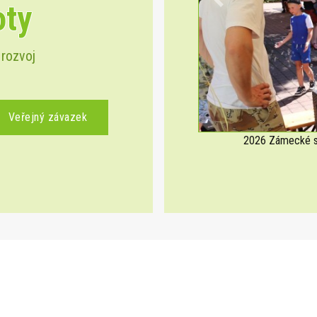
oty
Previous
 rozvoj
Veřejný závazek
2026 Zámecké sl