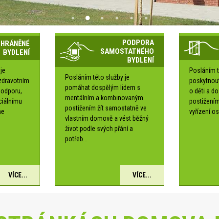
PODPORA
CHRÁNĚNÉ
SAMOSTATNÉHO
BYDLENÍ
BYDLENÍ
je
Posláním t
Posláním této služby je
zdravotním
poskytnou
pomáhat dospělým lidem s
podporu,
o děti a d
mentálním a kombinovaným
ociálnímu
postižením
postižením žít samostatně ve
me
vyřízení os
vlastním domově a vést běžný
é
život podle svých přání a
potřeb…
VÍCE...
VÍCE...