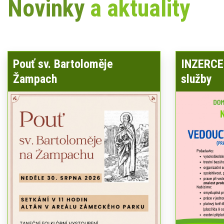
Novinky
a aktuality
Pouť sv. Bartoloměje
INZERCE 
Žampach
služby