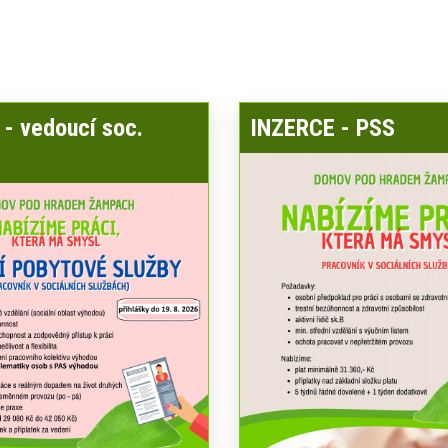
- vedoucí soc.
INZERCE - PSS