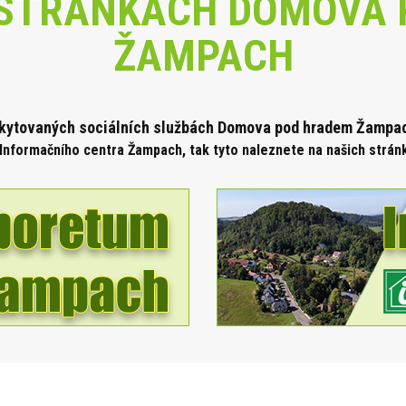
STRÁNKÁCH DOMOVA 
ŽAMPACH
skytova
ných sociálních službách Domova pod hradem Žampach
Informačního centra Žampach, tak tyto naleznete na našich strá