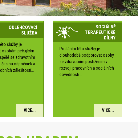
SOCIÁLNĚ
ODLEHČOVACÍ
TERAPEUTICKÉ
SLUŽBA
DÍLNY
éto služby je
Posláním této služby je
t osobám pečujícím
dlouhodobě podporovat osoby
ospělé se zdravotním
se zdravotním postižením v
 čas na odpočinek a
rozvoji pracovních a sociálních
obních záležitostí...
dovedností...
VÍCE...
VÍCE...