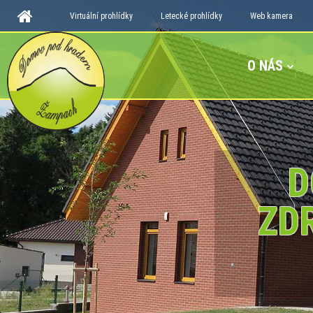
Virtuální prohlídky
Letecké prohlídky
Web kamera
O NÁS
D
ZD