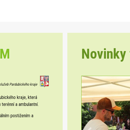
EM
Novinky
 služeb Pardubického kraje
ického kraje, která
 terénní a ambulantní.
álním postižením a