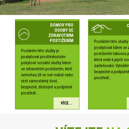
DOMOV PRO
OSOBY SE
ZDRAVOTNÍM
POSTIŽENÍM
Posláním této služby 
poskytovat lidem se 
Posláním této služby je
postižením takovou 
poskytovat prostřednictvím
která vede k jejich s
pobytové sociální služby lidem
začleňování. Vytváří
se zdravotním postižením, kteří
bezpečné a podpůrn
nemohou žít ve své rodině nebo
prostředí...
vést samostatný život,
bezpečné, důstojné a podpůrné
prostředí...
VÍCE...