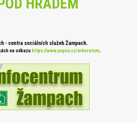
POD HRADEM
 - centra sociálních služeb Žampach.
nkách na odkazu
https://www.uspza.cz/arboretum
.