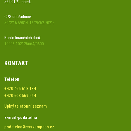
564 01 Žamberk
GPS souřadnice:
50°2'16.598"N, 16°25'52.702"E
Konto finančních darů:
10006-102125664/0600
KONTAKT
Telefon
+420 465 618 184
+420 603 569 564
Úplný telefonní seznam
E-mail-podatelna
podatelna@csszampach.cz