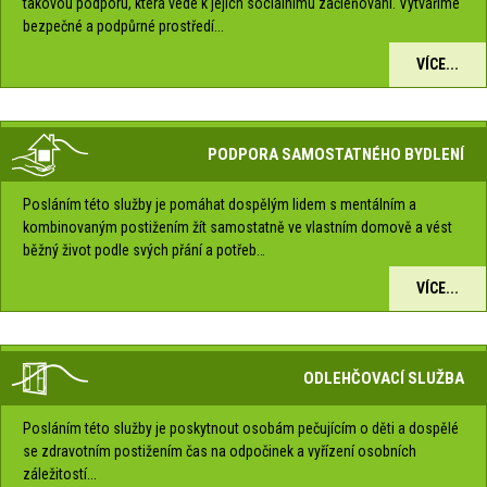
takovou podporu, která vede k jejich sociálnímu začleňování. Vytváříme
bezpečné a podpůrné prostředí...
VÍCE...
PODPORA SAMOSTATNÉHO BYDLENÍ
Posláním této služby je pomáhat dospělým lidem s mentálním a
kombinovaným postižením žít samostatně ve vlastním domově a vést
běžný život podle svých přání a potřeb…
VÍCE...
ODLEHČOVACÍ SLUŽBA
Posláním této služby je poskytnout osobám pečujícím o děti a dospělé
se zdravotním postižením čas na odpočinek a vyřízení osobních
záležitostí...