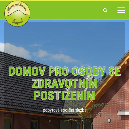
DOMOV PRO OSOBY SE
ZDRAVOTNÍM
POSTIŽENÍM
pobytová sociální služba