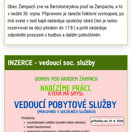
Obec Žampach zve na Bartolomějskou pouť na Žampachu, a to
v neděli 30. srpna. Připraveno je taneční folklorní vystoupení, po
mši svaté v naší kapli následuje společný oběd (ten je nutno
rezervovat na obci předem do 17.8.) a poté následuje
odpolední posezení s hudbou a dalším pohoštěním.
INZERCE - vedoucí soc. služby