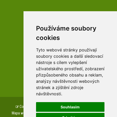
Používáme soubory
facebookové profily domova a arboreta
cookies
Tyto webové stránky používají
Youtube profily domova a arboreta
soubory cookies a další sledovací
nástroje s cílem vylepšení
uživatelského prostředí, zobrazení
přizpůsobeného obsahu a reklam,
zařízení Pardubického kraje
analýzy návštěvnosti webových
stránek a zjištění zdroje
návštěvnosti.
Copyright © www.csszampach.cz, created by
TH SOFT
.
Souhlasím
Mapa webu
Prohlášení o přístupnosti
GDPR
Cookies