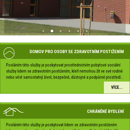
DOMOV PRO OSOBY SE ZDRAVOTNÍM POSTIŽENÍM
Posláním této služby je poskytovat prostřednictvím pobytové sociální
služby lidem se zdravotním postižením, kteří nemohou žít ve své rodině
nebo vést samostatný život, bezpečné, důstojné a podpůrné prostředí...
VÍCE...
CHRÁNĚNÉ BYDLENÍ
Posláním této služby je poskytovat lidem se zdravotním postižením