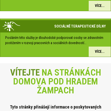
VÍCE...
SOCIÁLNĚ TERAPEUTICKÉ DÍLNY
Posláním této služby je dlouhodobě podporovat osoby se zdravotním
postižením v rozvoji pracovních a sociálních dovedností...
VÍCE...
VÍTEJTE
NA STRÁNKÁCH
DOMOVA POD HRADEM
ŽAMPACH
Tyto stránky přinášejí informace o poskytova
ných