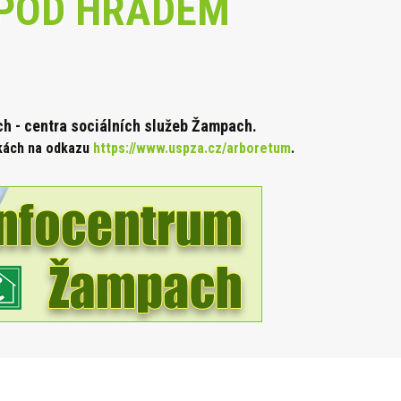
POD HRADEM
 - centra sociálních služeb Žampach.
nkách na odkazu
https://www.uspza.cz/arboretum
.