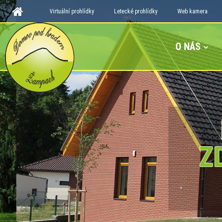
Virtuální prohlídky
Letecké prohlídky
Web kamera
O NÁS
D
ZD