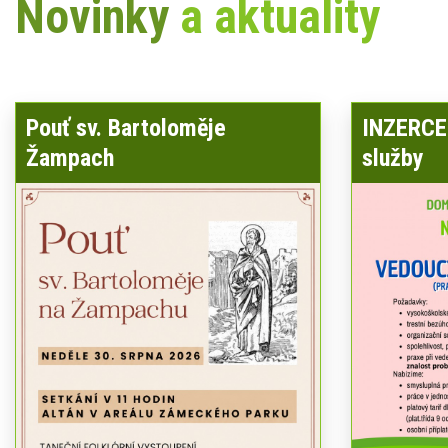
Novinky
a aktuality
Pouť sv. Bartoloměje
INZERCE 
Žampach
služby