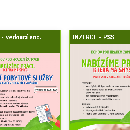
- vedoucí soc.
INZERCE - PSS