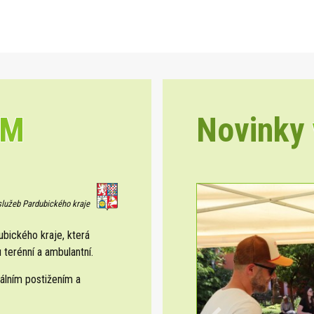
EM
Novinky
 služeb Pardubického kraje
ického kraje, která
 terénní a ambulantní.
álním postižením a