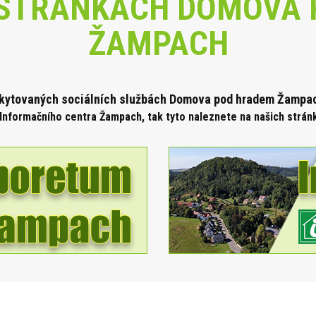
STRÁNKÁCH DOMOVA 
ŽAMPACH
skytova
ných sociálních službách Domova pod hradem Žampach
Informačního centra Žampach, tak tyto naleznete na našich strá