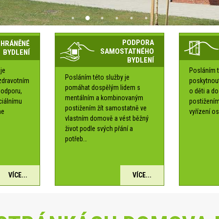
PODPORA
CHRÁNĚNÉ
SAMOSTATNÉHO
BYDLENÍ
BYDLENÍ
je
Posláním t
Posláním této služby je
zdravotním
poskytnou
pomáhat dospělým lidem s
podporu,
o děti a d
mentálním a kombinovaným
ociálnímu
postižením
postižením žít samostatně ve
me
vyřízení os
vlastním domově a vést běžný
é
život podle svých přání a
potřeb…
VÍCE...
VÍCE...