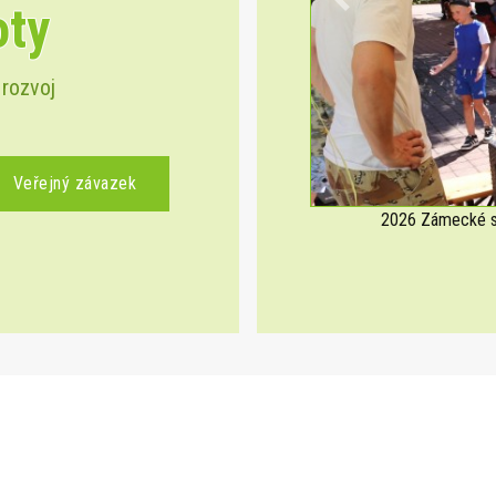
oty
Previous
 rozvoj
Veřejný závazek
2026 Zámecké sl