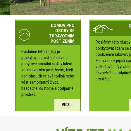
DOMOV PRO
OSOBY SE
ZDRAVOTNÍM
POSTIŽENÍM
Posláním této služby 
poskytovat lidem se 
Posláním této služby je
postižením takovou 
poskytovat prostřednictvím
která vede k jejich s
pobytové sociální služby lidem
začleňování. Vytváří
se zdravotním postižením, kteří
bezpečné a podpůrn
nemohou žít ve své rodině nebo
prostředí...
vést samostatný život,
bezpečné, důstojné a podpůrné
prostředí...
VÍCE...