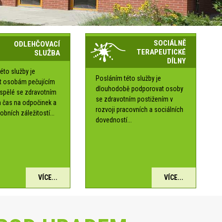
SOCIÁLNĚ
ODLEHČOVACÍ
TERAPEUTICKÉ
SLUŽBA
DÍLNY
éto služby je
Posláním této služby je
t osobám pečujícím
dlouhodobě podporovat osoby
ospělé se zdravotním
se zdravotním postižením v
 čas na odpočinek a
rozvoji pracovních a sociálních
obních záležitostí...
dovedností...
VÍCE...
VÍCE...