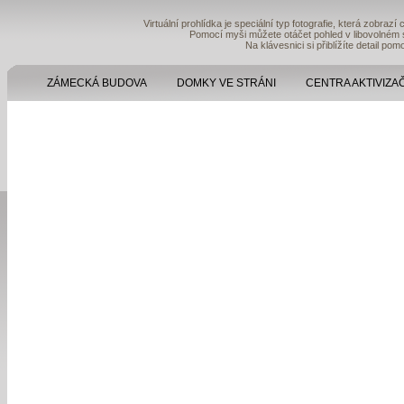
Virtuální prohlídka je speciální typ fotografie, která zobraz
Pomocí myši můžete otáčet pohled v libovolném sm
Na klávesnici si přiblížíte detail p
ZÁMECKÁ BUDOVA
DOMKY VE STRÁNI
CENTRA AKTIVIZA