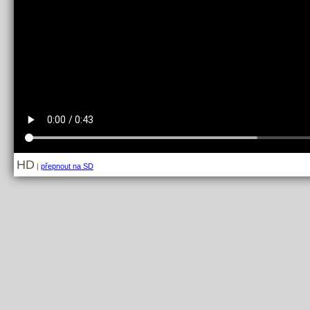
HD
|
přepnout na SD