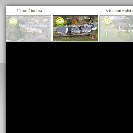
Zámecká budova
Domky ve stráni
Arboretum-vnitřní 