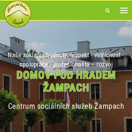
Naše základní hodnoty: respekt - vstřícnost -
spolupráce - profesionalita – rozvoj
DOMOV POD HRADEM
ŽAMPACH
Centrum sociálních služeb Žampach