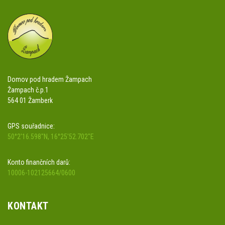
Domov pod hradem Žampach
Žampach č.p.1
564 01 Žamberk
GPS souřadnice:
50°2'16.598"N, 16°25'52.702"E
Konto finančních darů:
10006-102125664/0600
KONTAKT