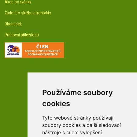
Akce-pozvánky
Žádost o službu a kontakty
Obchůdek
Pracovní příležitosti
Používáme soubory
facebookové profily domova a arboreta
cookies
Tyto webové stránky používají
Youtube profily domova a arboreta
soubory cookies a další sledovací
nástroje s cílem vylepšení