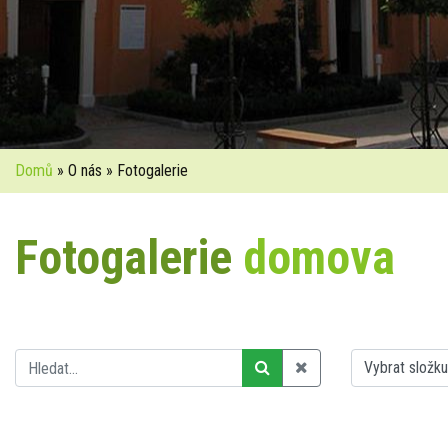
Domů
» O nás » Fotogalerie
Fotogalerie
domova