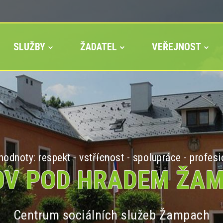
SLUŽBY
ŽADATEL
VEŘEJNOST
odnoty: respekt - vstřícnost - spolupráce - profesi
V POD HRADEM ŽA
Centrum sociálních služeb Žampach