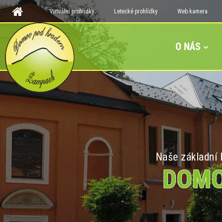
Virtuální prohlídky
Letecké prohlídky
Web kamera
O NÁS
Naše základní h
DOMO